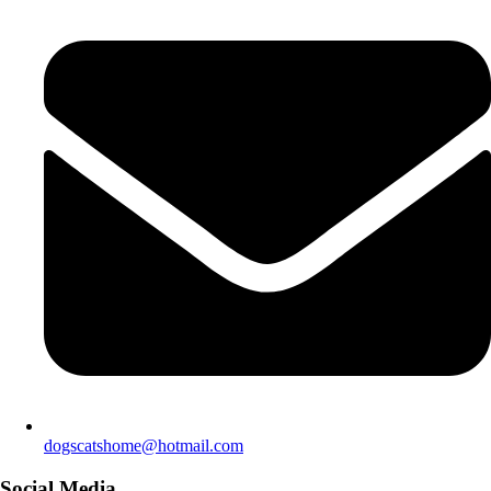
dogscatshome@hotmail.com
Social Media