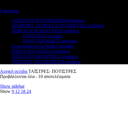
Categories
ΑΞΕΣΟΥΑΡ ΚΑΤΟΙΚΙΔΙΩΝ
9 products
ΔΙΑΦΟΡΕΣ ΞΥΛΙΝΕΣ ΚΑΤΑΣΚΕΥΕΣ
3 products
ΕΙΔΙΚΕΣ ΚΑΤΑΣΚΕΥΕΣ
4 products
ΚΟΤΕΤΣΙΑ
1 product
ΠΟΛΥΓΑΤΟΙΚΙΕΣ
2 products
Ονυχοδρόμια-Cat Walls
2 products
ΣΠΙΤΙΑ ΓΙΑ ΓΑΤΕΣ
14 products
ΣΠΙΤΙΑ ΓΙΑ ΣΚΥΛΟΥΣ
12 products
ΤΑΪΣΤΡΕΣ- ΠΟΤΙΣΤΡΕΣ
10 products
Αρχική σελίδα
ΤΑΪΣΤΡΕΣ- ΠΟΤΙΣΤΡΕΣ
Προβάλλονται όλα - 10 αποτελέσματα
Show sidebar
Show
9
12
18
24