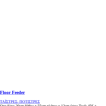
Floor Feeder
ΤΑΪΣΤΡΕΣ- ΠΟΤΙΣΤΡΕΣ
One Size: 20cm βάθος x 55cm πλάτος x 12cm ύψος Τιμή: 45€ +