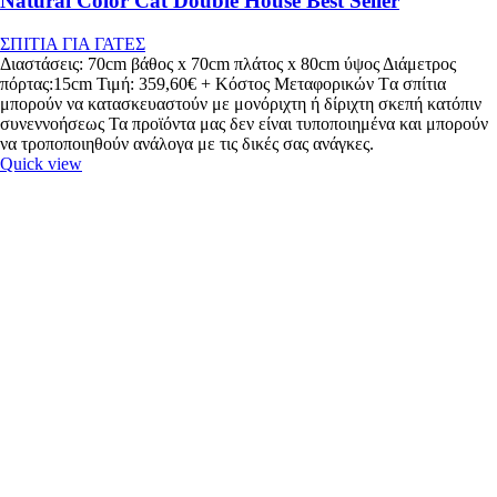
Natural Color Cat Double House Best Seller
ΣΠΙΤΙΑ ΓΙΑ ΓΑΤΕΣ
Διαστάσεις: 70cm βάθος x 70cm πλάτος x 80cm ύψος Διάμετρος
πόρτας:15cm Τιμή: 359,60€ + Κόστος Μεταφορικών Tα σπίτια
μπορούν να κατασκευαστούν με μονόριχτη ή δίριχτη σκεπή κατόπιν
συνεννοήσεως Τα προϊόντα μας δεν είναι τυποποιημένα και μπορούν
να τροποποιηθούν ανάλογα με τις δικές σας ανάγκες.
Quick view