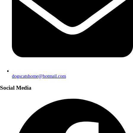
dogscatshome@hotmail.com
Social Media